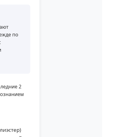
ают
ежде по
с
и
следние 2
осознанием
лиэстер)