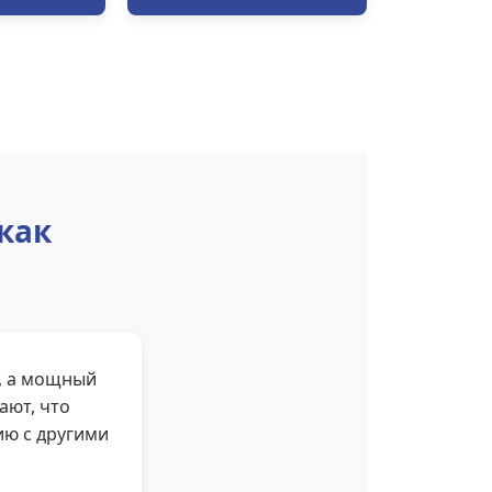
как
, а мощный
ают, что
ию с другими