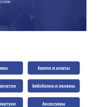
ссии.
еры
Брюки и шорты
ерчатки
Бейсболки и панамы
фартуки
Аксессуары