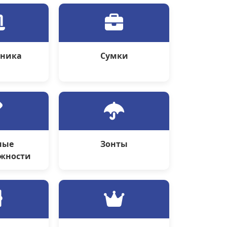
оника
Сумки
ные
Зонты
жности