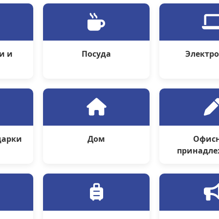
и и
Посуда
Электр
ы
дарки
Дом
Офис
принадле