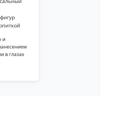
рсальный
 фигур
ропиткой
о и
нанесением
и в глазах