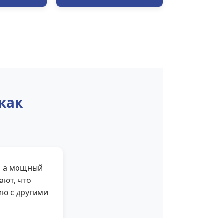
как
, а мощный
ают, что
ию с другими