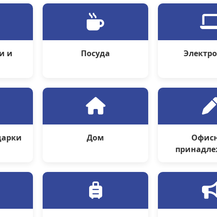
и и
Посуда
Электр
ы
дарки
Дом
Офис
принадле