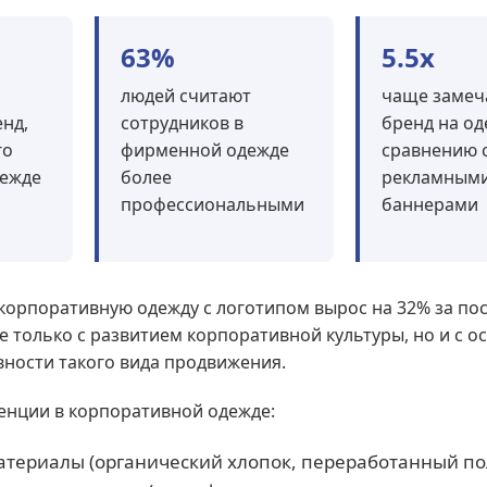
63%
5.5x
людей считают
чаще замеч
нд,
сотрудников в
бренд на од
го
фирменной одежде
сравнению 
дежде
более
рекламным
профессиональными
баннерами
 корпоративную одежду с логотипом вырос на 32% за по
не только с развитием корпоративной культуры, но и с 
ности такого вида продвижения.
енции в корпоративной одежде:
териалы (органический хлопок, переработанный по