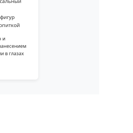
рсальный
 фигур
ропиткой
о и
нанесением
и в глазах