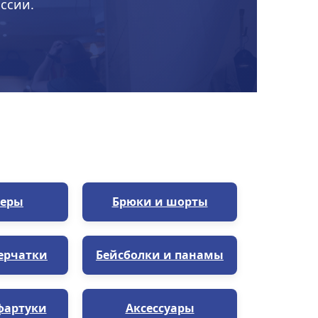
ссии.
еры
Брюки и шорты
ерчатки
Бейсболки и панамы
фартуки
Аксессуары