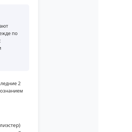
ают
ежде по
с
и
следние 2
осознанием
лиэстер)