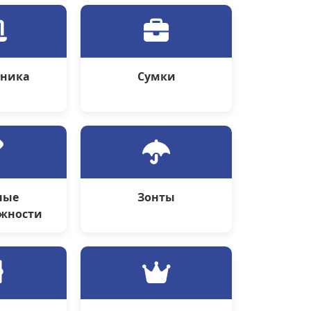
оника
Сумки
ные
Зонты
жности