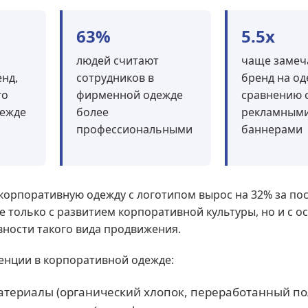
63%
5.5x
людей считают
чаще замеч
нд,
сотрудников в
бренд на од
го
фирменной одежде
сравнению 
дежде
более
рекламным
профессиональными
баннерами
 корпоративную одежду с логотипом вырос на 32% за по
не только с развитием корпоративной культуры, но и с 
ности такого вида продвижения.
енции в корпоративной одежде:
териалы (органический хлопок, переработанный по