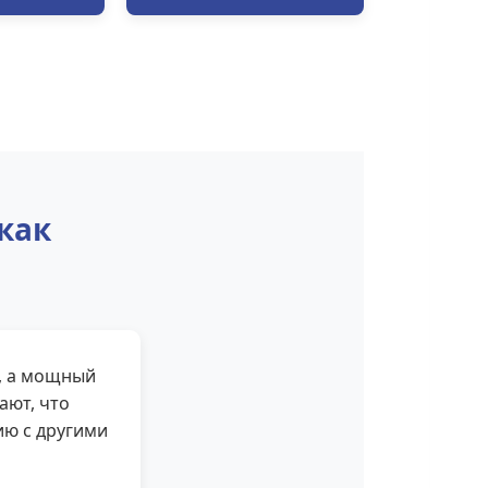
как
, а мощный
ают, что
ию с другими