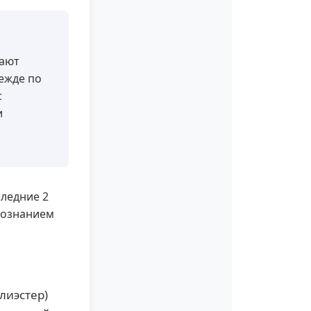
ают
ежде по
с
и
следние 2
осознанием
лиэстер)