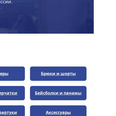
ссии.
еры
Брюки и шорты
ерчатки
Бейсболки и панамы
фартуки
Аксессуары