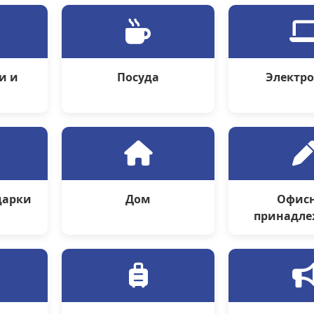
и и
Посуда
Электр
ы
дарки
Дом
Офис
принадле