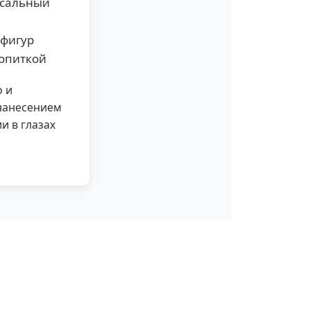
рсальный
 фигур
ропиткой
о и
нанесением
и в глазах