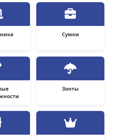
оника
Сумки
ные
Зонты
жности