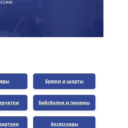
ссии.
еры
Брюки и шорты
ерчатки
Бейсболки и панамы
фартуки
Аксессуары