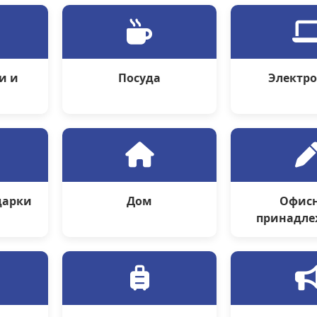
и и
Посуда
Электр
ы
дарки
Дом
Офис
принадле