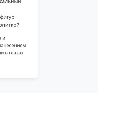
рсальный
 фигур
ропиткой
о и
нанесением
и в глазах