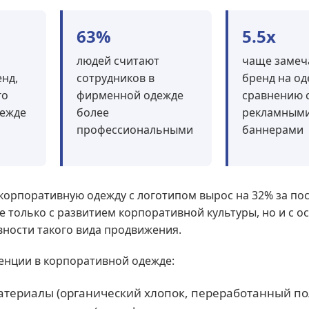
63%
5.5x
людей считают
чаще замеч
нд,
сотрудников в
бренд на од
го
фирменной одежде
сравнению 
дежде
более
рекламным
профессиональными
баннерами
 корпоративную одежду с логотипом вырос на 32% за по
не только с развитием корпоративной культуры, но и с 
ности такого вида продвижения.
енции в корпоративной одежде:
териалы (органический хлопок, переработанный по