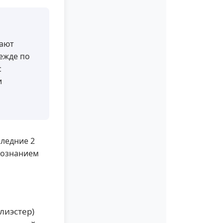
ают
ежде по
с
и
следние 2
осознанием
лиэстер)