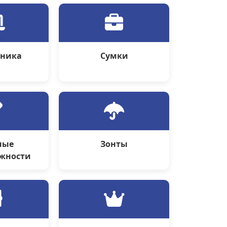
оника
Сумки
ные
Зонты
жности