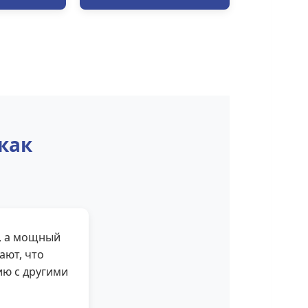
как
, а мощный
ают, что
ию с другими