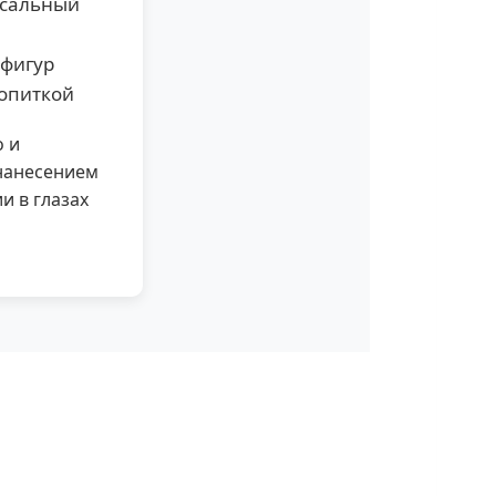
рсальный
 фигур
ропиткой
о и
нанесением
и в глазах