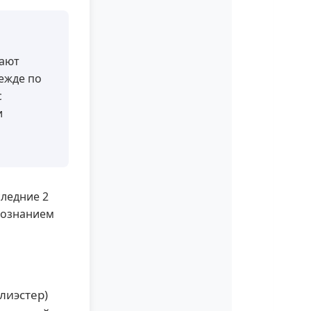
ают
ежде по
с
и
следние 2
осознанием
лиэстер)