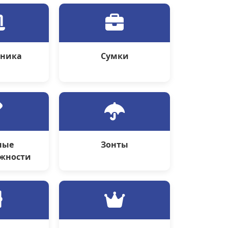
оника
Сумки
ные
Зонты
жности