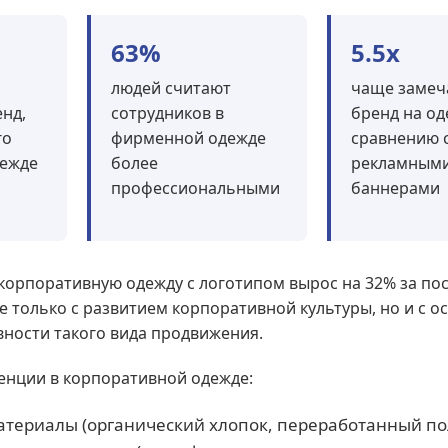
63%
5.5x
людей считают
чаще замеч
нд,
сотрудников в
бренд на од
го
фирменной одежде
сравнению 
дежде
более
рекламным
профессиональными
баннерами
 корпоративную одежду с логотипом вырос на 32% за по
не только с развитием корпоративной культуры, но и с 
ности такого вида продвижения.
енции в корпоративной одежде:
териалы (органический хлопок, переработанный по