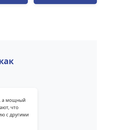
как
, а мощный
ают, что
ию с другими