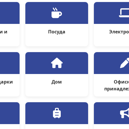
и и
Посуда
Электр
ы
дарки
Дом
Офис
принадле