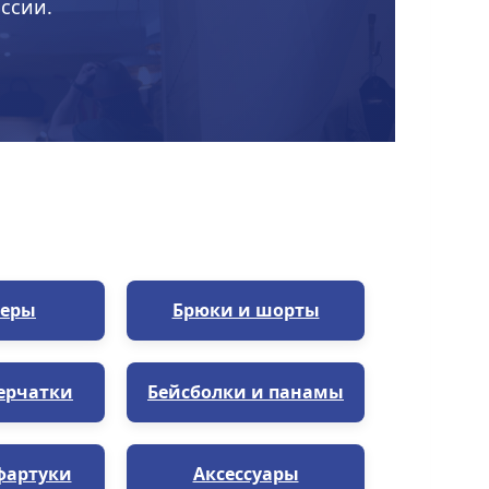
ссии.
еры
Брюки и шорты
ерчатки
Бейсболки и панамы
фартуки
Аксессуары