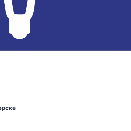
орске